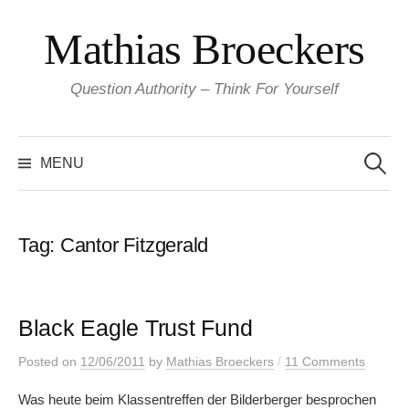
Skip
Mathias Broeckers
to
content
Question Authority – Think For Yourself
Search
for:
MENU
Tag:
Cantor Fitzgerald
Black Eagle Trust Fund
/
Posted
on
12/06/2011
by
Mathias Broeckers
11 Comments
Was heute beim Klassentreffen der Bilderberger besprochen