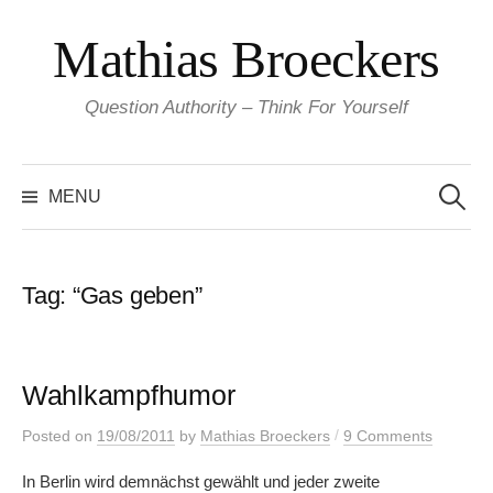
Skip
Mathias Broeckers
to
content
Question Authority – Think For Yourself
Search
for:
MENU
Tag:
“Gas geben”
Wahlkampfhumor
/
Posted
on
19/08/2011
by
Mathias Broeckers
9 Comments
In Berlin wird demnächst gewählt und jeder zweite