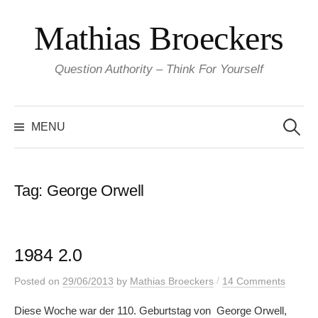
Skip
Mathias Broeckers
to
content
Question Authority – Think For Yourself
Search
for:
MENU
Tag:
George Orwell
1984 2.0
/
Posted
on
29/06/2013
by
Mathias Broeckers
14 Comments
Diese Woche war der 110. Geburtstag von George Orwell,