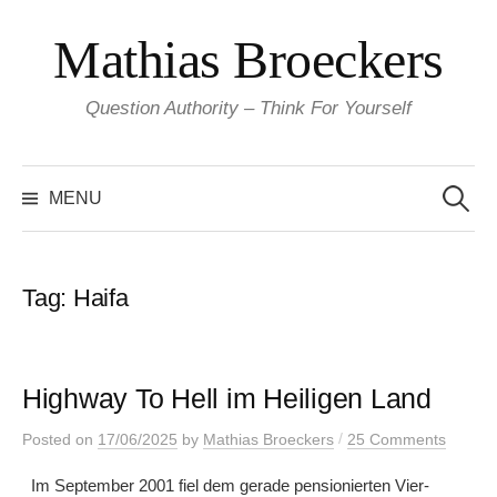
Skip
Mathias Broeckers
to
content
Question Authority – Think For Yourself
Search
for:
MENU
Tag:
Haifa
Highway To Hell im Heiligen Land
/
Posted
on
17/06/2025
by
Mathias Broeckers
25 Comments
Im September 2001 fiel dem gerade pensionierten Vier-