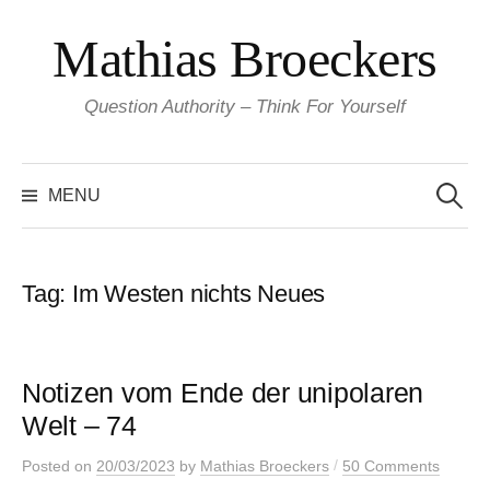
Skip
Mathias Broeckers
to
content
Question Authority – Think For Yourself
Search
for:
MENU
Tag:
Im Westen nichts Neues
Notizen vom Ende der unipolaren
Welt – 74
/
Posted
on
20/03/2023
by
Mathias Broeckers
50 Comments