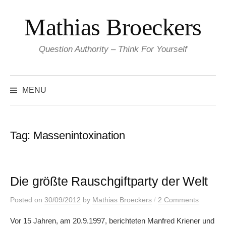
Skip
Mathias Broeckers
to
content
Question Authority – Think For Yourself
Search
for:
MENU
Tag:
Massenintoxination
Die größte Rauschgiftparty der Welt
/
Posted
on
30/09/2012
by
Mathias Broeckers
2 Comments
Vor 15 Jahren, am 20.9.1997, berichteten Manfred Kriener und