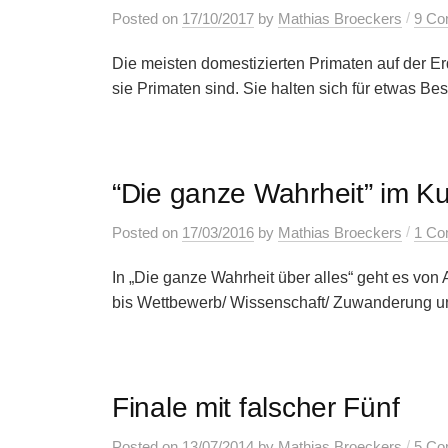
/
Posted
on
17/10/2017
by
Mathias Broeckers
9 Co
Die meisten domestizierten Primaten auf der E
sie Primaten sind. Sie halten sich für etwas Bes
“Die ganze Wahrheit” im K
/
Posted
on
17/03/2016
by
Mathias Broeckers
1 C
In „Die ganze Wahrheit über alles“ geht es von
bis Wettbewerb/ Wissenschaft/ Zuwanderung und
Finale mit falscher Fünf
/
Posted
on
13/07/2014
by
Mathias Broeckers
5 Co