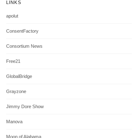
LINKS
apolut
ConsentFactory
Consortium News
Free21
GlobalBridge
Grayzone
Jimmy Dore Show
Manova
Moon of Alabama