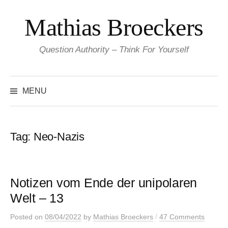
Skip
Mathias Broeckers
to
content
Question Authority – Think For Yourself
Search
for:
MENU
Tag:
Neo-Nazis
Notizen vom Ende der unipolaren
Welt – 13
/
Posted
on
08/04/2022
by
Mathias Broeckers
47 Comments