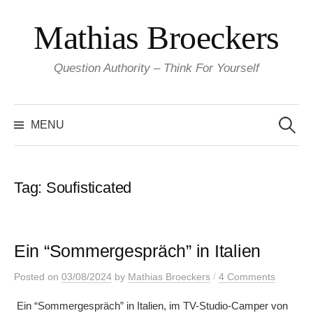
Skip
Mathias Broeckers
to
content
Question Authority – Think For Yourself
Search
for:
MENU
Tag:
Soufisticated
Ein “Sommergespräch” in Italien
/
Posted
on
03/08/2024
by
Mathias Broeckers
4 Comments
Ein “Sommergespräch” in Italien, im TV-Studio-Camper von