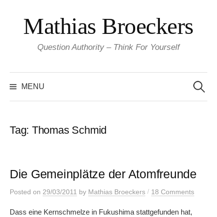
Skip
Mathias Broeckers
to
content
Question Authority – Think For Yourself
Search
for:
MENU
Tag:
Thomas Schmid
Die Gemeinplätze der Atomfreunde
/
Posted
on
29/03/2011
by
Mathias Broeckers
18 Comments
Dass eine Kernschmelze in Fukushima stattgefunden hat,