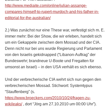
http://www.mediaite.com/online/julian-assange-
compares-himself-to-rupert-murdoch-and-his-father-in-
editorial-for-the-australian/
2.) Was zunächst nur eine These war, verfestigt sich m. E.
immer mehr: Bei der Show, die wir erleben, handelt sich
um ein Gekappele zwischen dem Mossad und der CIA.
Denn nicht nur bei uns wurde Regierung und Parlament
von den Israelis gekidnapped (“Libanon-Auftrag” der
Bundeswehr; brandneue U-Boote und Fregatten für
umsonst an Israel) – in den USA verhält es sich ebenso.
Und der verbrecherische CIA wehrt sich nun gegen den
verbrecherischen Mossad. Stichwort: Systemtypus
“Stauffenberg” (s.
https://www.broeckers.com/2010/10/24/fragen-zu-
wikileaks/
, dort “Jörg am 27.10.2010 um 00:00 Uhr”).