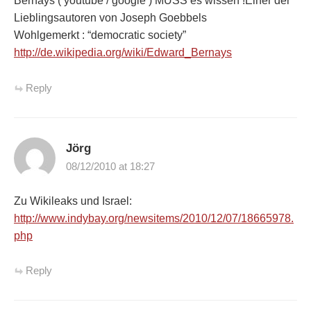
Bernays ( youtube / google ) MUSS es wissen !Einer der
Lieblingsautoren von Joseph Goebbels
Wohlgemerkt : “democratic society”
http://de.wikipedia.org/wiki/Edward_Bernays
Reply
Jörg
08/12/2010 at 18:27
Zu Wikileaks und Israel:
http://www.indybay.org/newsitems/2010/12/07/18665978.
php
Reply