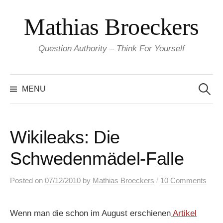
Skip
Mathias Broeckers
to
content
Question Authority – Think For Yourself
Search
for:
MENU
Wikileaks: Die
Schwedenmädel-Falle
/
Posted
on
07/12/2010
by
Mathias Broeckers
10 Comments
Wenn man die schon im August erschienen
Artikel