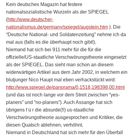
Kein deutsches Magazin hat festere
nationalsozialistische Wurzeln als der SPIEGEL
(
http://www.deutscher-
nationalismus.de/germany/spiegel/augstein.htm
). Die
“Deutsche National- und Soldatenzeitung” nehme ich da
mal aus (falls es die überhaupt noch gibt!).
Niemand hat sich bei 911 mehr für die für die
offizielle/US-staatliche Verschwörungstheorie eingesetzt
als der SPIEGEL. Das sieht man schon an diesem
widerwärtigen Artikel aus dem Jahr 2002, in welchem ein
blutjunger Nico Haupt mal eben verhackstückt wird:
http://www.spiegel.de/panorama/0,1518,198398,00.html
(und das ist noch lange vor dem Streit zwischen “yes-
planers” und “no-planers”). Auch Assange hat sich
übrigens f ü r die absurde(!!) us-staatliche
Verschwörungstheorie ausgesprochen und Kritiker, die
diesen Quatsch ablehnen, verhöhnt.
Niemand in Deutschland hat sich mehr für den Überfall