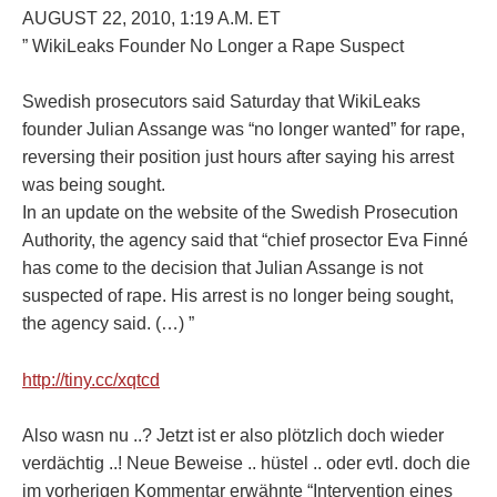
AUGUST 22, 2010, 1:19 A.M. ET
” WikiLeaks Founder No Longer a Rape Suspect
Swedish prosecutors said Saturday that WikiLeaks
founder Julian Assange was “no longer wanted” for rape,
reversing their position just hours after saying his arrest
was being sought.
In an update on the website of the Swedish Prosecution
Authority, the agency said that “chief prosector Eva Finné
has come to the decision that Julian Assange is not
suspected of rape. His arrest is no longer being sought,
the agency said. (…) ”
http://tiny.cc/xqtcd
Also wasn nu ..? Jetzt ist er also plötzlich doch wieder
verdächtig ..! Neue Beweise .. hüstel .. oder evtl. doch die
im vorherigen Kommentar erwähnte “Intervention eines