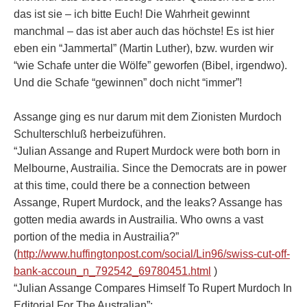
das ist sie – ich bitte Euch! Die Wahrheit gewinnt
manchmal – das ist aber auch das höchste! Es ist hier
eben ein “Jammertal” (Martin Luther), bzw. wurden wir
“wie Schafe unter die Wölfe” geworfen (Bibel, irgendwo).
Und die Schafe “gewinnen” doch nicht “immer”!
Assange ging es nur darum mit dem Zionisten Murdoch
Schulterschluß herbeizuführen.
“Julian Assange and Rupert Murdock were both born in
Melbourne, Austrailia. Since the Democrats are in power
at this time, could there be a connection between
Assange, Rupert Murdock, and the leaks? Assange has
gotten media awards in Austrailia. Who owns a vast
portion of the media in Austrailia?”
(
http://www.huffingtonpost.com/social/Lin96/swiss-cut-off-
bank-accoun_n_792542_69780451.html
)
“Julian Assange Compares Himself To Rupert Murdoch In
Editorial For The Australian”: