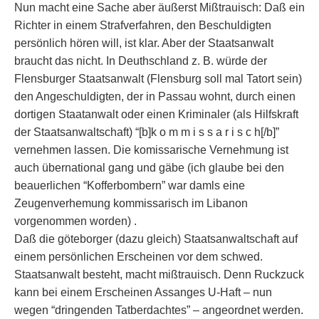
Nun macht eine Sache aber äußerst Mißtrauisch: Daß ein
Richter in einem Strafverfahren, den Beschuldigten
persönlich hören will, ist klar. Aber der Staatsanwalt
braucht das nicht. In Deuthschland z. B. würde der
Flensburger Staatsanwalt (Flensburg soll mal Tatort sein)
den Angeschuldigten, der in Passau wohnt, durch einen
dortigen Staatanwalt oder einen Kriminaler (als Hilfskraft
der Staatsanwaltschaft) “[b]k o m m i s s a r i s c h[/b]”
vernehmen lassen. Die komissarische Vernehmung ist
auch übernational gang und gäbe (ich glaube bei den
beauerlichen “Kofferbombern” war damls eine
Zeugenverhemung kommissarisch im Libanon
vorgenommen worden) .
Daß die göteborger (dazu gleich) Staatsanwaltschaft auf
einem persönlichen Erscheinen vor dem schwed.
Staatsanwalt besteht, macht mißtrauisch. Denn Ruckzuck
kann bei einem Erscheinen Assanges U-Haft – nun
wegen “dringenden Tatberdachtes” – angeordnet werden.