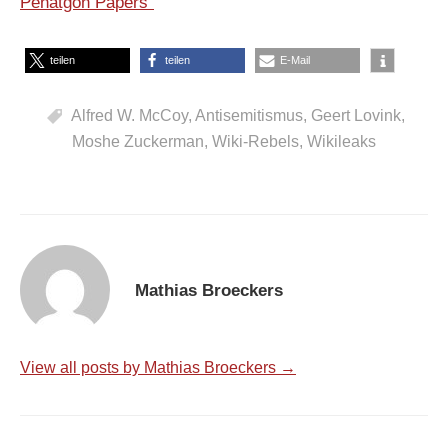
Penatgon Papers”
teilen
teilen
E-Mail
Alfred W. McCoy
,
Antisemitismus
,
Geert Lovink
,
Moshe Zuckerman
,
Wiki-Rebels
,
Wikileaks
Mathias Broeckers
View all posts by Mathias Broeckers →