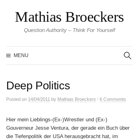
Skip
Mathias Broeckers
to
content
Question Authority – Think For Yourself
Search
for:
MENU
Deep Politics
/
Posted
on
14/04/2011
by
Mathias Broeckers
6 Comments
Hier mein Lieblings-(Ex-)Wrestler und (Ex-)
Gouverneur Jesse Ventura, der gerade ein Buch über
die Tiefenpolitik der USA herausgebracht hat, im