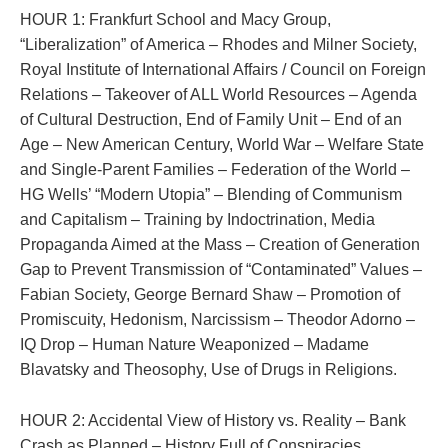
HOUR 1: Frankfurt School and Macy Group,
“Liberalization” of America – Rhodes and Milner Society,
Royal Institute of International Affairs / Council on Foreign
Relations – Takeover of ALL World Resources – Agenda
of Cultural Destruction, End of Family Unit – End of an
Age – New American Century, World War – Welfare State
and Single-Parent Families – Federation of the World –
HG Wells’ “Modern Utopia” – Blending of Communism
and Capitalism – Training by Indoctrination, Media
Propaganda Aimed at the Mass – Creation of Generation
Gap to Prevent Transmission of “Contaminated” Values –
Fabian Society, George Bernard Shaw – Promotion of
Promiscuity, Hedonism, Narcissism – Theodor Adorno –
IQ Drop – Human Nature Weaponized – Madame
Blavatsky and Theosophy, Use of Drugs in Religions.
HOUR 2: Accidental View of History vs. Reality – Bank
Crash as Planned – History Full of Conspiracies,