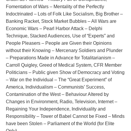
Fomentation of Wars – Mentality of the Perfectly
Indoctrinated – Lots of Folk Like Socialism, Big Brother –
Banking Racket, Stock Market Bubbles – All Wars are
Economic Wars – Pearl Harbor Attack – Delphi
Technique, Stacked Audiences, Use of “Experts” and
People Pleasers – People are Given their Opinions
without their Knowing – Mercenary Soldiers and Plunder
– Preparations Made in Advance for Totalitarianism –
Carroll Quigley, Greed of Medical System, CFR Member
Politicians – Public given Show of Democracy and Voting
– War on the Individual – The “Great Experiment” of
America, Individualism – Communists’ Success,
Contamination of the West – Behaviour Altered by
Changes in Environment, Radio, Television, Internet –
Regaining Your Independence, Individuality and
Responsibility – Tower of Babel Cannot be Fixed – Minds
have been Stolen – Parliament of the World (for Elite
Only).