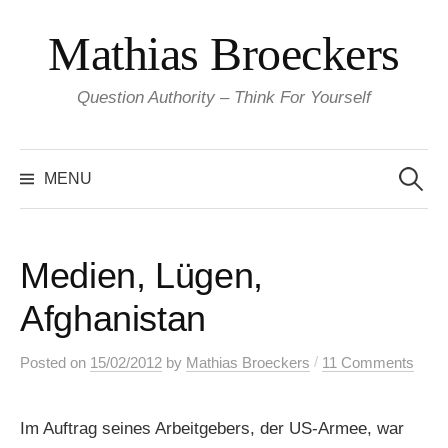
Skip
Mathias Broeckers
to
content
Question Authority – Think For Yourself
Search
for:
MENU
Medien, Lügen,
Afghanistan
/
Posted
on
15/02/2012
by
Mathias Broeckers
11 Comments
Im Auftrag seines Arbeitgebers, der US-Armee, war