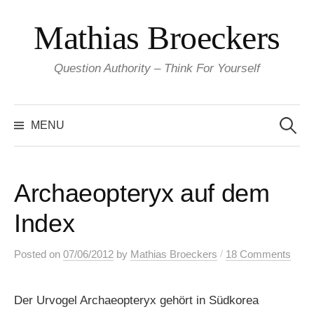
Skip
Mathias Broeckers
to
content
Question Authority – Think For Yourself
Search
for:
MENU
Archaeopteryx auf dem
Index
/
Posted
on
07/06/2012
by
Mathias Broeckers
18 Comments
Der Urvogel Archaeopteryx gehört in Südkorea