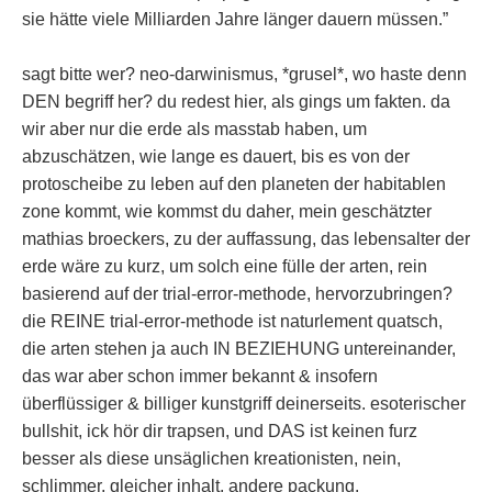
sie hätte viele Milliarden Jahre länger dauern müssen.”
sagt bitte wer? neo-darwinismus, *grusel*, wo haste denn
DEN begriff her? du redest hier, als gings um fakten. da
wir aber nur die erde als masstab haben, um
abzuschätzen, wie lange es dauert, bis es von der
protoscheibe zu leben auf den planeten der habitablen
zone kommt, wie kommst du daher, mein geschätzter
mathias broeckers, zu der auffassung, das lebensalter der
erde wäre zu kurz, um solch eine fülle der arten, rein
basierend auf der trial-error-methode, hervorzubringen?
die REINE trial-error-methode ist naturlement quatsch,
die arten stehen ja auch IN BEZIEHUNG untereinander,
das war aber schon immer bekannt & insofern
überflüssiger & billiger kunstgriff deinerseits. esoterischer
bullshit, ick hör dir trapsen, und DAS ist keinen furz
besser als diese unsäglichen kreationisten, nein,
schlimmer, gleicher inhalt, andere packung.