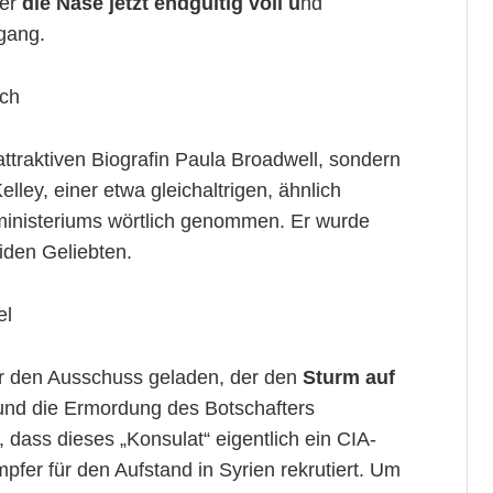
er
die Nase jetzt endgültig voll u
nd
bgang.
och
attraktiven Biografin Paula Broadwell, sondern
Kelley, einer etwa gleichaltrigen, ähnlich
inisteriums wörtlich genommen. Er wurde
iden Geliebten.
el
r den Ausschuss geladen, der den
Sturm auf
nd die Ermordung des Botschafters
 dass dieses „Konsulat“ eigentlich ein CIA-
pfer für den Aufstand in Syrien rekrutiert. Um