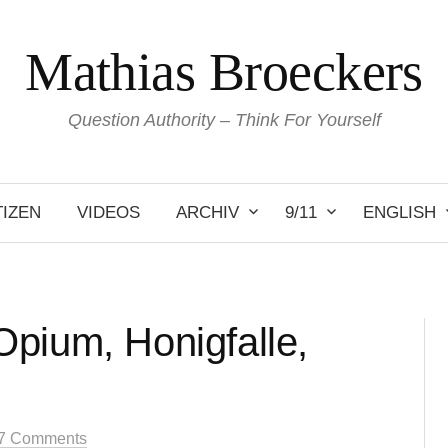
Mathias Broeckers
Question Authority – Think For Yourself
IZEN
VIDEOS
ARCHIV
9/11
ENGLISH
pium, Honigfalle,
7 Comments