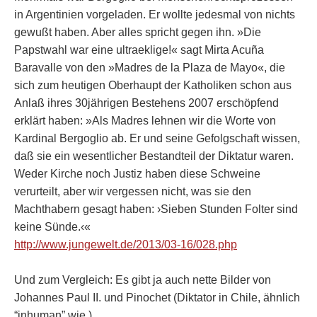
in Argentinien vorgeladen. Er wollte jedesmal von nichts
gewußt haben. Aber alles spricht gegen ihn. »Die
Papstwahl war eine ultraeklige!« sagt Mirta Acuña
Baravalle von den »Madres de la Plaza de Mayo«, die
sich zum heutigen Oberhaupt der Katholiken schon aus
Anlaß ihres 30jährigen Bestehens 2007 erschöpfend
erklärt haben: »Als Madres lehnen wir die Worte von
Kardinal Bergoglio ab. Er und seine Gefolgschaft wissen,
daß sie ein wesentlicher Bestandteil der Diktatur waren.
Weder Kirche noch Justiz haben diese Schweine
verurteilt, aber wir vergessen nicht, was sie den
Machthabern gesagt haben: ›Sieben Stunden Folter sind
keine Sünde.‹«
http://www.jungewelt.de/2013/03-16/028.php
Und zum Vergleich: Es gibt ja auch nette Bilder von
Johannes Paul II. und Pinochet (Diktator in Chile, ähnlich
“inhuman” wie ).