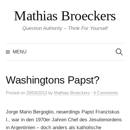
Skip
Mathias Broeckers
to
content
Question Authority – Think For Yourself
Search
for:
MENU
Washingtons Papst?
/
Posted
on
20/03/2013
by
Mathias Broeckers
4 Comments
Jorge Mario Bergoglio, neuerdings Papst Franziskus
I., war in den 1970er Jahren Chef des Jesuitenordens
in Argentinien – doch anders als katholische