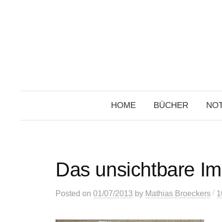
Skip
to
content
HOME
BÜCHER
NOT
Das unsichtbare I
/
Posted
on
01/07/2013
by
Mathias Broeckers
1