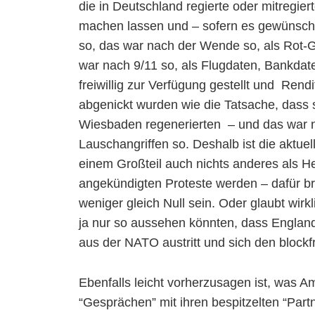
die in Deutschland regierte oder mitregie
machen lassen und – sofern es gewünscht
so, das war nach der Wende so, als Rot-G
war nach 9/11 so, als Flugdaten, Bankda
freiwillig zur Verfügung gestellt und Re
abgenickt wurden wie die Tatsache, dass s
Wiesbaden regenerierten – und das war n
Lauschangriffen so. Deshalb ist die aktue
einem Großteil auch nichts anderes als H
angekündigten Proteste werden – dafür 
weniger gleich Null sein. Oder glaubt wir
ja nur so aussehen könnten, dass Englan
aus der NATO austritt und sich den blockf
Ebenfalls leicht vorherzusagen ist, was A
“Gesprächen” mit ihren bespitzelten “Par