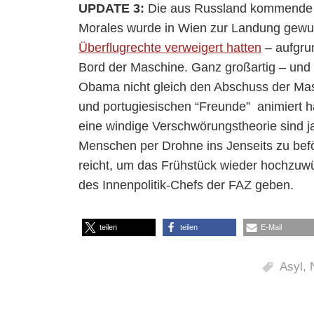
UPDATE 3:
Die aus Russland kommende M
Morales wurde in Wien zur Landung gewun
Überflugrechte verweigert hatten
– aufgru
Bord der Maschine. Ganz großartig – und
Obama nicht gleich den Abschuss der Mas
und portugiesischen “Freunde” animiert ha
eine windige Verschwörungstheorie sind 
Menschen per Drohne ins Jenseits zu bef
reicht, um das Frühstück wieder hochzuw
des Innenpolitik-Chefs der FAZ geben.
teilen
teilen
E-Mail
Asyl
,