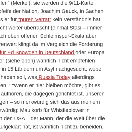
len” (Merkel): sie werden die 9/11-Karte
feife der Nation, Joachim Gauck, in Sachen
 er für
“puren Verrat”
kein Verständnis hat,
cht weiter überrascht (einmal Stasi – immer
ach oben offenen Schleimspur-Skala aber
enwert klingt da im Vergleich die Forderung
 für Ed Snowden in Deutschland
oder Europa
r (siehe oben) wahrlich nicht empfehlen
in 15 Ländern um Asyl nachgesucht, wobei
haben soll, was
Russia Today
allerdings
ben : “Wenn er hier bleiben möchte, gibt es
t aufhören, die dagegen gerichtet ist, unseren
gen – so merkwürdig sich das aus meinem
würdig: Maulkorb für Whistleblower in
in den USA – der Mann, der die Welt über die
geklärt hat, ist wahrlich nicht zu beneiden.