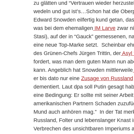
zu glätten und “Vertrauen wieder herzustel
wedeln und gut ist’s…Schon hat die Oberp
Edward Snowden eilfertig kund getan, dass
was bei dem ehemaligen
IM Larve
zwar ni
Stasi), auf der in “Gauck” gemessenen, n
eine neue Top-Marke setzt. Scheinbar ehr
des Grünen-Chefs Jürgen Trittin, der
Asyl
fordert, was man dem guten Mann nun abe
kann. Angeblich hat Snowden mittlerweile
er bis dato nur eine
Zusage von Russland
dementiert. Laut dpa soll Putin gesagt ha
eine Bedingung: Er sollte mit seiner Arbei
amerikanischen Partnern Schaden zuzufü
Mund auch anhören mag.” In der Tat merk
Russland, Folter und lebenslanger Knast 
Verbrechen des unsichtbaren Imperiums auf