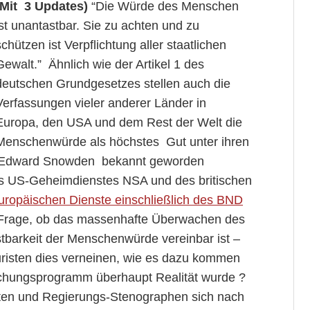
(Mit 3 Updates)
“Die Würde des Menschen
ist unantastbar. Sie zu achten und zu
schützen ist Verpflichtung aller staatlichen
Gewalt.” Ähnlich wie der Artikel 1 des
deutschen Grundgesetzes stellen auch die
Verfassungen vieler anderer Länder in
Europa, den USA und dem Rest der Welt die
Menschenwürde als höchstes Gut unter ihren
k Edward Snowden bekannt geworden
 US-Geheimdienstes NSA und des britischen
europäischen Dienste einschließlich des BND
de Frage, ob das massenhafte Überwachen des
stbarkeit der Menschenwürde vereinbar ist –
risten dies verneinen, wie es dazu kommen
achungsprogramm überhaupt Realität wurde ?
isten und Regierungs-Stenographen sich nach