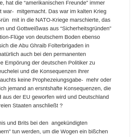
rte, hat die “amerikanischen Freunde” immer
 war- mitgemacht. Das war im kalten Krieg
rün mit in die NATO-Kriege marschierte, das
ten und Gottweißwas aus “Sicherheitsgründen”
ndition-Flüge von deutschem Boden ebenso
ich die Abu Ghraib Folterbrigaden in
atürlich auch bei den permanenten
lle Empörung der deutschen Politiker zu
euchelei und die Konsequenzen ihrer
brauchts keine Prophezeiungsgabe- mehr oder
klich jemand an ersntshafte Konsequenzen, die
d aus der EU geworfen wird und Deutschland
reien Staaten anschließt ?
mis und Brits bei den angekündigten
tnern” tun werden, um die Wogen ein bißchen