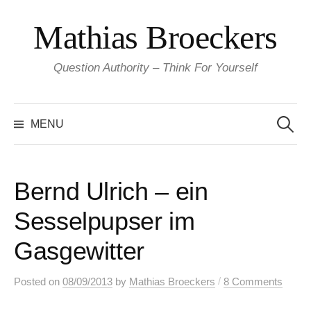
Skip
Mathias Broeckers
to
content
Question Authority – Think For Yourself
Search
for:
MENU
Bernd Ulrich – ein
Sesselpupser im
Gasgewitter
/
Posted
on
08/09/2013
by
Mathias Broeckers
8 Comments