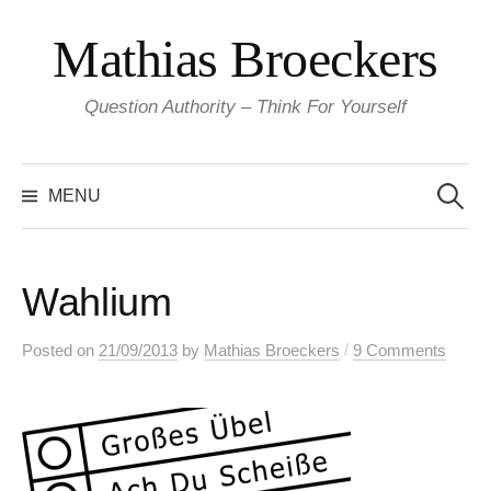
Skip
Mathias Broeckers
to
content
Question Authority – Think For Yourself
Search
for:
MENU
Wahlium
/
Posted
on
21/09/2013
by
Mathias Broeckers
9 Comments