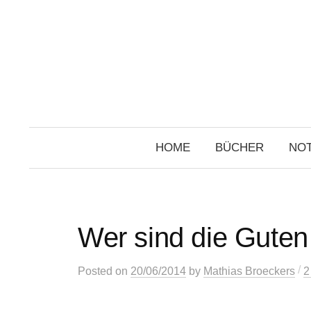
Skip
to
content
HOME
BÜCHER
NOT
Wer sind die Guten
/
Posted
on
20/06/2014
by
Mathias Broeckers
2