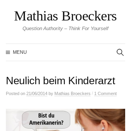
Skip
Mathias Broeckers
to
content
Question Authority – Think For Yourself
Search
for:
MENU
Neulich beim Kinderarzt
/
Posted
on
21/06/2014
by
Mathias Broeckers
1 Comment