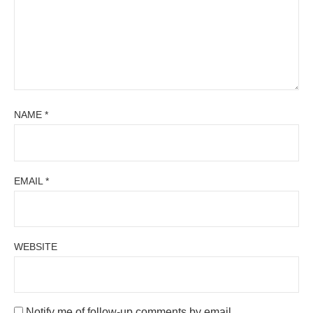
NAME
*
EMAIL
*
WEBSITE
Notify me of follow-up comments by email.