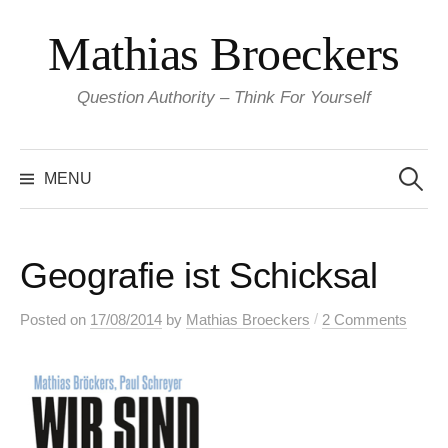
Skip
Mathias Broeckers
to
content
Question Authority – Think For Yourself
Search
for:
MENU
Geografie ist Schicksal
/
Posted
on
17/08/2014
by
Mathias Broeckers
2 Comments