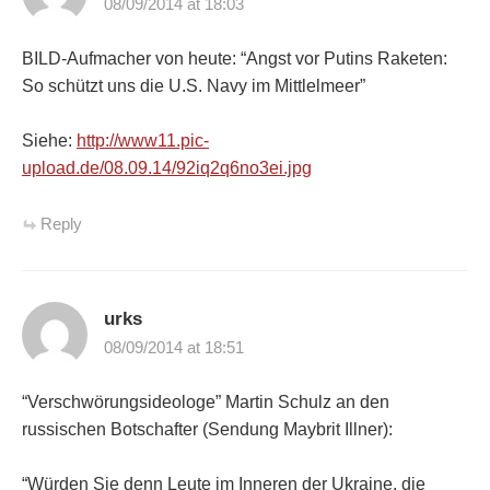
08/09/2014 at 18:03
BILD-Aufmacher von heute: “Angst vor Putins Raketen:
So schützt uns die U.S. Navy im Mittlelmeer”
Siehe:
http://www11.pic-
upload.de/08.09.14/92iq2q6no3ei.jpg
Reply
urks
08/09/2014 at 18:51
“Verschwörungsideologe” Martin Schulz an den
russischen Botschafter (Sendung Maybrit Illner):
“Würden Sie denn Leute im Inneren der Ukraine, die