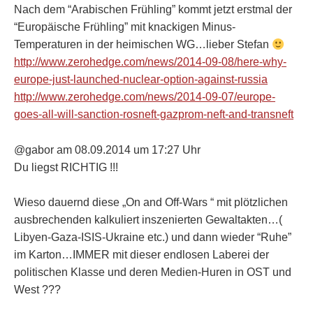
Nach dem “Arabischen Frühling” kommt jetzt erstmal der
“Europäische Frühling” mit knackigen Minus-
Temperaturen in der heimischen WG…lieber Stefan
http://www.zerohedge.com/news/2014-09-08/here-why-
europe-just-launched-nuclear-option-against-russia
http://www.zerohedge.com/news/2014-09-07/europe-
goes-all-will-sanction-rosneft-gazprom-neft-and-transneft
@gabor am 08.09.2014 um 17:27 Uhr
Du liegst RICHTIG !!!
Wieso dauernd diese „On and Off-Wars “ mit plötzlichen
ausbrechenden kalkuliert inszenierten Gewaltakten…(
Libyen-Gaza-ISIS-Ukraine etc.) und dann wieder “Ruhe”
im Karton…IMMER mit dieser endlosen Laberei der
politischen Klasse und deren Medien-Huren in OST und
West ???