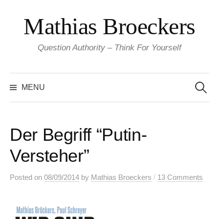
Skip
Mathias Broeckers
to
content
Question Authority – Think For Yourself
Search
for:
MENU
Der Begriff “Putin-
Versteher”
/
Posted
on
08/09/2014
by
Mathias Broeckers
13 Comments