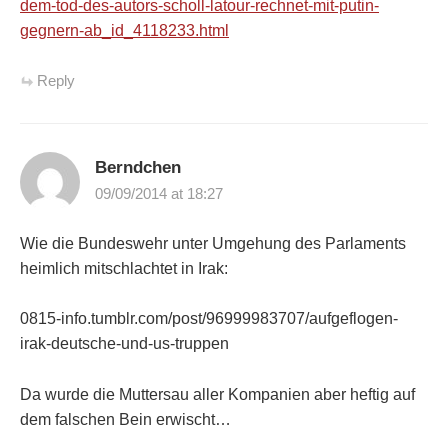
dem-tod-des-autors-scholl-latour-rechnet-mit-putin-
gegnern-ab_id_4118233.html
Reply
Berndchen
09/09/2014 at 18:27
Wie die Bundeswehr unter Umgehung des Parlaments
heimlich mitschlachtet in Irak:
0815-info.tumblr.com/post/96999983707/aufgeflogen-
irak-deutsche-und-us-truppen
Da wurde die Muttersau aller Kompanien aber heftig auf
dem falschen Bein erwischt…