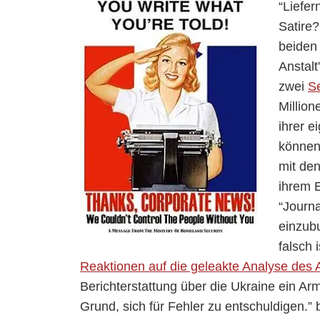
“Liefer
Satire
beiden
Anstal
zwei
S
Millio
ihrer e
können”
mit den
ihrem E
“Journa
einzubu
falsch 
Reaktionen auf die geleakte Analyse de
Berichterstattung über die Ukraine ein Arm
Grund, sich für Fehler zu entschuldigen.