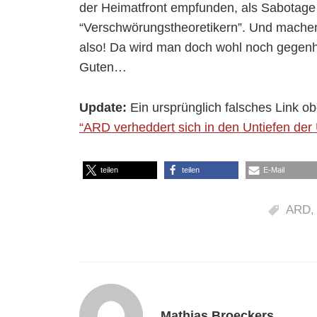
der Heimatfront empfunden, als Sabotage 
“Verschwörungstheoretikern”. Und mache
also! Da wird man doch wohl noch gegenhal
Guten…
Update:
Ein ursprünglich falsches Link ob
“ARD verheddert sich in den Untiefen der 
teilen
teilen
E-Mail
ARD
Mathias Broeckers