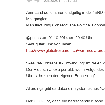
02/10/2014 at 16:33
Ami-Land scheint nun endgültig in der “BR
Mal googlen :
Manufacturing Consent: The Political Eco
@pecas am 01.10.2014 um 20:40 Uhr
Sehr guter Link von Ihnen !
http://www.globalresearch.ca/war-media-pro
“Realität-Konsensus-Erzwingung” im freien 
Der Plot ist nahezu perfekt, wenn Folgende
Überschreiben der eigenen Erinnerung”
Allerdings gibt es dabei ein systemisches “
Der CLOU ist, dass die herrschende Klasse k