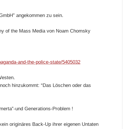
D-GmbH” angekommen zu sein.
nomy of the Mass Media von Noam Chomsky
paganda-and-the-police-state/5405032
Westen.
s noch hinzukommt: “Das Löschen oder das
Omerta”-und Generations-Problem !
ein originäres Back-Up ihrer eigenen Untaten