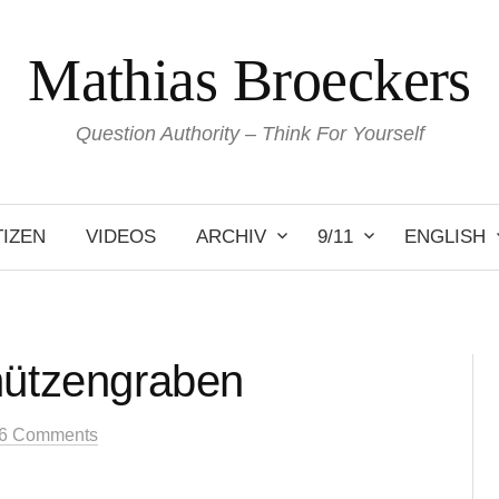
Mathias Broeckers
Question Authority – Think For Yourself
IZEN
VIDEOS
ARCHIV
9/11
ENGLISH
hützengraben
6 Comments