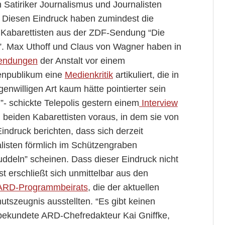
n Satiriker Journalismus und Journalisten
? Diesen Eindruck haben zumindest die
 Kabarettisten aus der ZDF-Sendung “Die
t”. Max Uthoff und Claus von Wagner haben in
endungen
der Anstalt vor einem
nenpublikum eine
Medienkritik
artikuliert, die in
igenwilligen Art kaum hätte pointierter sein
- schickte Telepolis gestern einem
Interview
 beiden Kabarettisten voraus, in dem sie von
indruck berichten, dass sich derzeit
listen förmlich im Schützengraben
ddeln” scheinen. Dass dieser Eindruck nicht
ist erschließt sich unmittelbar aus den
s ARD-Programmbeirats
, die der aktuellen
utszeugnis ausstellten. “Es gibt keinen
” bekundete ARD-Chefredakteur Kai Gniffke,