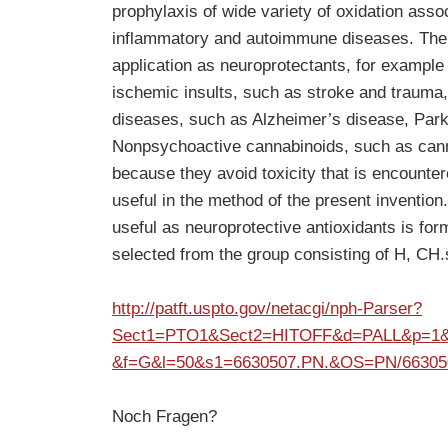
prophylaxis of wide variety of oxidation ass
inflammatory and autoimmune diseases. The c
application as neuroprotectants, for example 
ischemic insults, such as stroke and trauma,
diseases, such as Alzheimer’s disease, Par
Nonpsychoactive cannabinoids, such as canna
because they avoid toxicity that is encounte
useful in the method of the present invention
useful as neuroprotective antioxidants is for
selected from the group consisting of H, C
http://patft.uspto.gov/netacgi/nph-Parser?
Sect1=PTO1&Sect2=HITOFF&d=PALL&p=1
&f=G&l=50&s1=6630507.PN.&OS=PN/6630
Noch Fragen?