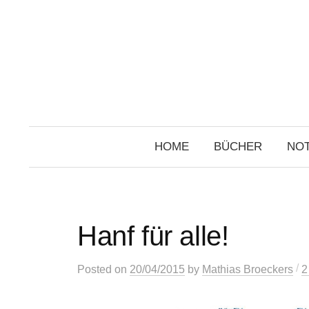
Skip
to
content
HOME
BÜCHER
NOT
Hanf für alle!
/
Posted
on
20/04/2015
by
Mathias Broeckers
2