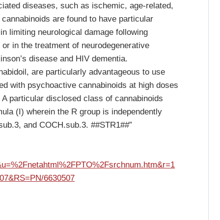
ociated diseases, such as ischemic, age-related,
annabinoids are found to have particular
in limiting neurological damage following
 or in the treatment of neurodegenerative
kinson’s disease and HIV dementia.
bidoil, are particularly advantageous to use
red with psychoactive cannabinoids at high doses
. A particular disclosed class of cannabinoids
mula (I) wherein the R group is independently
H.sub.3, and COCH.sub.3. ##STR1##”
&u=%2Fnetahtml%2FPTO%2Fsrchnum.htm&r=1
507&RS=PN/6630507