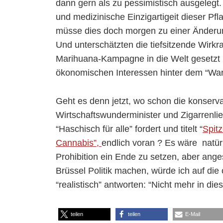
dann gern als zu pessimistisch ausgelegt
und medizinische Einzigartigeit dieser Pfla
müsse dies doch morgen zu einer Änderung
Und unterschätzten die tiefsitzende Wirkra
Marihuana-Kampagne in die Welt gesetzt h
ökonomischen Interessen hinter dem “War
Geht es denn jetzt, wo schon die konserv
Wirtschaftswunderminister und Zigarrenl
“Haschisch für alle” fordert und titelt “
Spit
Cannabis”,
endlich voran ? Es wäre natür
Prohibition ein Ende zu setzen, aber ange
Brüssel Politik machen, würde ich auf die
“realistisch” antworten: “Nicht mehr in di
teilen
teilen
E-Mail