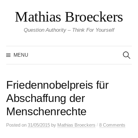
Skip
Mathias Broeckers
to
content
Question Authority – Think For Yourself
Search
for:
MENU
Friedennobelpreis für
Abschaffung der
Menschenrechte
/
Posted
on
31/05/2015
by
Mathias Broeckers
8 Comments