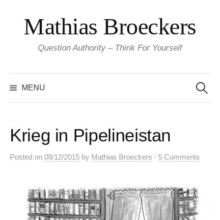
Skip
Mathias Broeckers
to
content
Question Authority – Think For Yourself
Search
for:
MENU
Krieg in Pipelineistan
/
Posted
on
08/12/2015
by
Mathias Broeckers
5 Comments