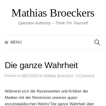
Skip
Mathias Broeckers
to
content
Question Authority – Think For Yourself
Search
for:
MENU
Die ganze Wahrheit
/
Posted
on
08/07/2016
by
Mathias Broeckers
0 Comment
Während sich die Rezensenten und Kritiker der
Medien mit der Rezension unseres quasi-
enzyklopädischen Werks”Die ganze Wahrheit über