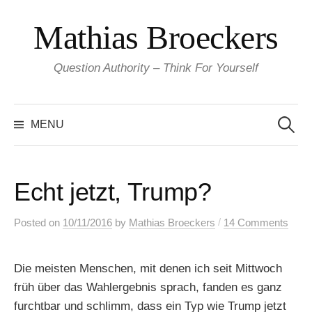
Skip
Mathias Broeckers
to
content
Question Authority – Think For Yourself
Search
for:
MENU
Echt jetzt, Trump?
/
Posted
on
10/11/2016
by
Mathias Broeckers
14 Comments
Die meisten Menschen, mit denen ich seit Mittwoch
früh über das Wahlergebnis sprach, fanden es ganz
furchtbar und schlimm, dass ein Typ wie Trump jetzt