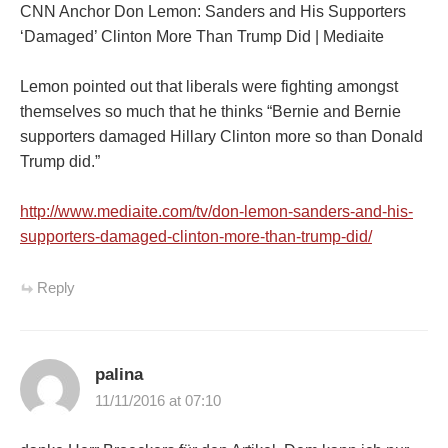
CNN Anchor Don Lemon: Sanders and His Supporters
‘Damaged’ Clinton More Than Trump Did | Mediaite
Lemon pointed out that liberals were fighting amongst
themselves so much that he thinks “Bernie and Bernie
supporters damaged Hillary Clinton more so than Donald
Trump did.”
http://www.mediaite.com/tv/don-lemon-sanders-and-his-
supporters-damaged-clinton-more-than-trump-did/
Reply
palina
11/11/2016 at 07:10