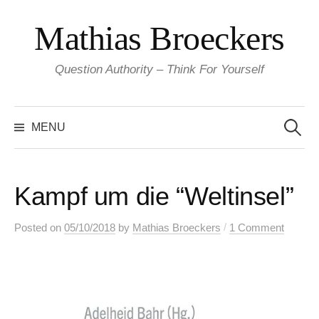
Skip
Mathias Broeckers
to
content
Question Authority – Think For Yourself
Search
for:
MENU
Kampf um die “Weltinsel”
/
Posted
on
05/10/2018
by
Mathias Broeckers
1 Comment