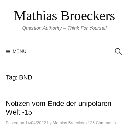
Skip
Mathias Broeckers
to
content
Question Authority – Think For Yourself
Search
for:
MENU
Tag:
BND
Notizen vom Ende der unipolaren
Welt -15
/
Posted
on
14/04/2022
by
Mathias Broeckers
23 Comments