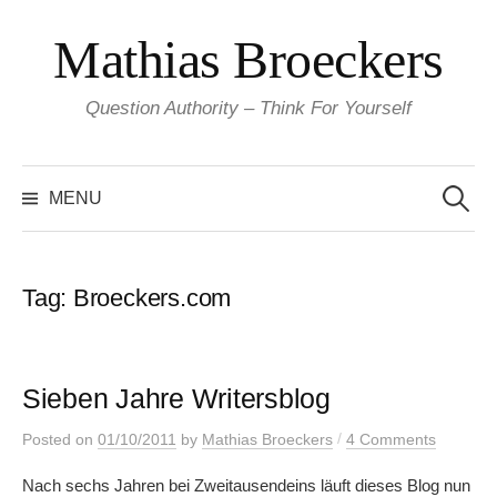
Skip
Mathias Broeckers
to
content
Question Authority – Think For Yourself
Search
for:
MENU
Tag:
Broeckers.com
Sieben Jahre Writersblog
/
Posted
on
01/10/2011
by
Mathias Broeckers
4 Comments
Nach sechs Jahren bei Zweitausendeins läuft dieses Blog nun