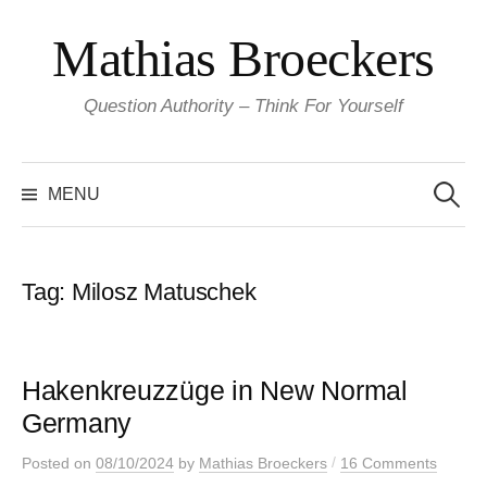
Skip
Mathias Broeckers
to
content
Question Authority – Think For Yourself
Search
for:
MENU
Tag:
Milosz Matuschek
Hakenkreuzzüge in New Normal
Germany
/
Posted
on
08/10/2024
by
Mathias Broeckers
16 Comments