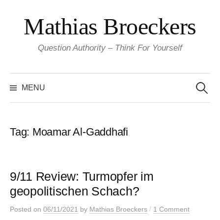
Skip
Mathias Broeckers
to
content
Question Authority – Think For Yourself
Search
for:
MENU
Tag:
Moamar Al-Gaddhafi
9/11 Review: Turmopfer im
geopolitischen Schach?
/
Posted
on
06/11/2021
by
Mathias Broeckers
1 Comment