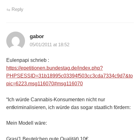
Reply
gabor
05/01/2011 at 18:52
Eulenpapi schrieb :
https://epetitionen.bundestag.de/index.php?
PHPSESSID=31b18995c03394f503cc3cda7334c9d7&to
pic=6223.msg116070#msg116070
“Ich würde Cannabis-Konsumenten nicht nur
entkriminalisieren, ich würde das sogar staatlich fördern:
Mein Modell wäre:
Gras(1 Beutelchen,gute Qualität) 10€