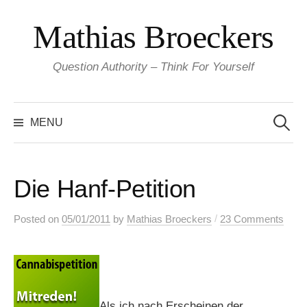
Skip
Mathias Broeckers
to
content
Question Authority – Think For Yourself
Search
for:
MENU
Die Hanf-Petition
/
Posted
on
05/01/2011
by
Mathias Broeckers
23 Comments
Als ich nach Erscheinen der