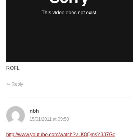
ROFL
Reply
nbh
15/01/2011 at 09:50
http://www.youtube.com/watch?v=K8QmsY337Gc