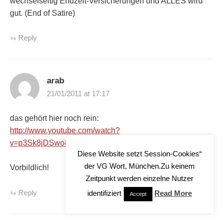
wechselseitig Endzeit-Versicherungen und ALLES wird
gut. (End of Satire)
Reply
arab
21/01/2011 at 17:17
das gehört hier noch rein:
http://www.youtube.com/watch?
v=p3Sk8jDSwo8&feature=related
Diese Website setzt Session-Cookies“
der VG Wort, München.Zu keinem
Vorbildlich!
Zeitpunkt werden einzelne Nutzer
Reply
identifiziert
Read More
Accept