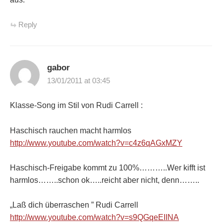
Reply
gabor
13/01/2011 at 03:45
Klasse-Song im Stil von Rudi Carrell :
Haschisch rauchen macht harmlos
http://www.youtube.com/watch?v=c4z6qAGxMZY
Haschisch-Freigabe kommt zu 100%………..Wer kifft ist
harmlos……..schon ok…..reicht aber nicht, denn……..
„Laß dich überraschen ” Rudi Carrell
http://www.youtube.com/watch?v=s9QGqeEIINA