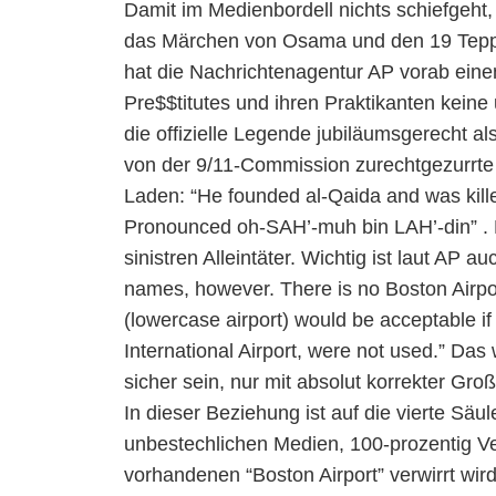
Damit im Medienbordell nichts schiefgeht
das Märchen von Osama und den 19 Teppic
hat die Nachrichtenagentur AP vorab ein
Pre$$titutes und ihren Praktikanten keine
die offizielle Legende jubiläumsgerecht al
von der 9/11-Commission zurechtgezurrte
Laden: “He founded al-Qaida and was kille
Pronounced oh-SAH’-muh bin LAH’-din” .
sinistren Alleintäter. Wichtig ist laut AP 
names, however. There is no Boston Airpor
(lowercase airport) would be acceptable 
International Airport, were not used.” Da
sicher sein, nur mit absolut korrekter Gr
In dieser Beziehung ist auf die vierte Säu
unbestechlichen Medien, 100-prozentig Ve
vorhandenen “Boston Airport” verwirrt wird