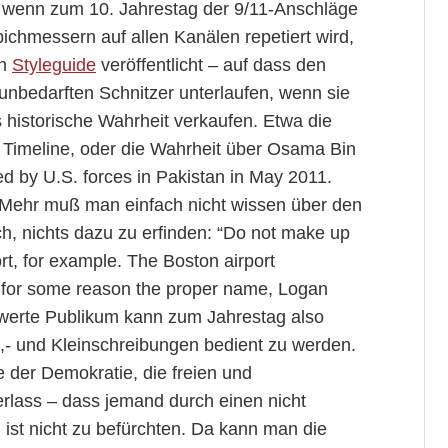
, wenn zum 10. Jahrestag der 9/11-Anschläge
hmessern auf allen Kanälen repetiert wird,
en
Styleguide
veröffentlicht – auf dass den
 unbedarften Schnitzer unterlaufen, wenn sie
s historische Wahrheit verkaufen. Etwa die
 Timeline, oder die Wahrheit über Osama Bin
d by U.S. forces in Pakistan in May 2011.
 Mehr muß man einfach nicht wissen über den
auch, nichts dazu zu erfinden: “Do not make up
t, for example. The Boston airport
if for some reason the proper name, Logan
s werte Publikum kann zum Jahrestag also
oß,- und Kleinschreibungen bedient zu werden.
le der Demokratie, die freien und
rlass – dass jemand durch einen nicht
 ist nicht zu befürchten. Da kann man die