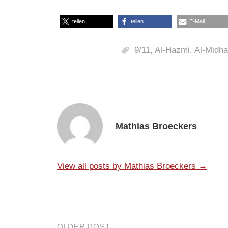
teilen
teilen
E-Mail
9/11
,
Al-Hazmi
,
Al-Midha
Mathias Broeckers
View all posts by Mathias Broeckers →
OLDER POST