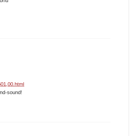
orld
601,00.html
und-sound!