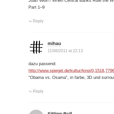
Joan Veon / When Central Banks Rule the W
Part 1–9
Reply
mihau
11/08/2011 at 22:13
dazu passend:
http://www.spiegel.de/kultur/kino/0,1518,779
“Obama vs. Osama”, in farbe, 3D und surro
Reply
Sitting-Bull