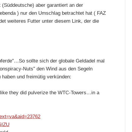
(Süddeutsche) aber garantiert an der
ebenda ) nur den Umschlag betrachtet hat ( FAZ
indet weiteres Futter unter diesem Link, der die
pferde”…So sollte sich der globale Geldadel mal
Conspiracy-Nuts” den Wind aus den Segeln
 haben und freimütig verkünden:
o like they did pulverize the WTC-Towers…in a
ntext=va&aid=23762
GIZU