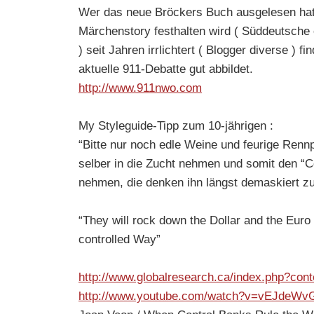
Wer das neue Bröckers Buch ausgelesen hat 
Märchenstory festhalten wird ( Süddeutsche 
) seit Jahren irrlichtert ( Blogger diverse ) f
aktuelle 911-Debatte gut abbildet.
http://www.911nwo.com
My Styleguide-Tipp zum 10-jährigen :
“Bitte nur noch edle Weine und feurige Renn
selber in die Zucht nehmen und somit den “
nehmen, die denken ihn längst demaskiert zu
“They will rock down the Dollar and the Eur
controlled Way”
http://www.globalresearch.ca/index.php?co
http://www.youtube.com/watch?v=vEJdeWv