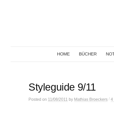
Skip
to
content
HOME
BÜCHER
NOT
Styleguide 9/11
/
Posted
on
11/08/2011
by
Mathias Broeckers
4