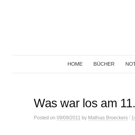
Skip
to
content
HOME
BÜCHER
NOT
Was war los am 11
/
Posted
on
09/09/2011
by
Mathias Broeckers
1