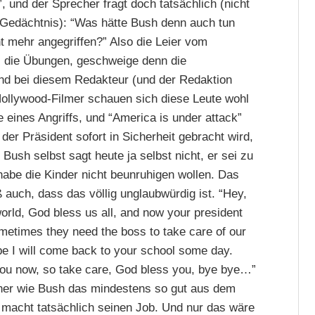
, und der Sprecher fragt doch tatsächlich (nicht
Gedächtnis): “Was hätte Bush denn auch tun
ht mehr angegriffen?” Also die Leier vom
, die Übungen, geschweige denn die
ind bei diesem Redakteur (und der Redaktion
ollywood-Filmer schauen sich diese Leute wohl
e eines Angriffs, und “America is under attack”
 der Präsident sofort in Sicherheit gebracht wird,
 Bush selbst sagt heute ja selbst nicht, er sei zu
habe die Kinder nicht beunruhigen wollen. Das
auch, dass das völlig unglaubwürdig ist. “Hey,
world, God bless us all, and now your president
metimes they need the boss to take care of our
be I will come back to your school some day.
 you now, so take care, God bless you, bye bye…”
 einer wie Bush das mindestens so gut aus dem
d macht tatsächlich seinen Job. Und nur das wäre