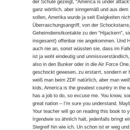
der Schule gezeigt, “America is under attack”
ganz wörtlich, aber sinngemäß und aus dem 
sollen, Amerika wurde ja seit Ewigkeiten nic
Überraschungsangriff, von der Schockstarre
Geheimdienstkontakte zu den “Hijackern”, s
insgesamt) offenbar nie angekommen. Und H
auch nie an, sonst wüssten sie, dass im Fall
ist ja wohl eindeutig und unmissverständlich,
also in den Bunker oder in die Air Force One.
geschockt gewesen, zu erstarrt, sondern er 
weiß man beim ZDF natürlich, aber man weiß 
kids, America is the greatest country in the 
has a job to do, so excuse me. You know, so
great nation – I’m sure you understand. May
Your teacher will go on reading this book to
Irgendwie so ähnlich halt, jedenfalls bringt
Stegreif hin wie ich. Un schon ist er weg un