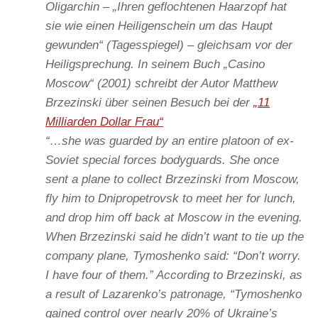
Oligarchin – „Ihren geflochtenen Haarzopf hat
sie wie einen Heiligenschein um das Haupt
gewunden“ (Tagesspiegel) – gleichsam vor der
Heiligsprechung. In seinem Buch „Casino
Moscow“ (2001) schreibt der Autor Matthew
Brzezinski über seinen Besuch bei der
„11
Milliarden Dollar Frau“
“…she was guarded by an entire platoon of ex-
Soviet special forces bodyguards. She once
sent a plane to collect Brzezinski from Moscow,
fly him to Dnipropetrovsk to meet her for lunch,
and drop him off back at Moscow in the evening.
When Brzezinski said he didn’t want to tie up the
company plane, Tymoshenko said: “Don’t worry.
I have four of them.” According to Brzezinski, as
a result of Lazarenko’s patronage, “Tymoshenko
gained control over nearly 20% of Ukraine’s