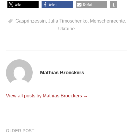
teilen
teilen
E-Mail
Gasprinzessin
,
Julia Timoschenko
,
Menschenrechte
,
Ukraine
Mathias Broeckers
View all posts by Mathias Broeckers →
Post
OLDER POST