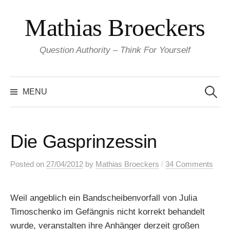
Skip
Mathias Broeckers
to
content
Question Authority – Think For Yourself
Search
for:
MENU
Die Gasprinzessin
/
Posted
on
27/04/2012
by
Mathias Broeckers
34 Comments
Weil angeblich ein Bandscheibenvorfall von Julia
Timoschenko im Gefängnis nicht korrekt behandelt
wurde, veranstalten ihre Anhänger derzeit großen