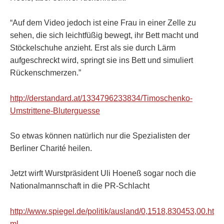
“Auf dem Video jedoch ist eine Frau in einer Zelle zu
sehen, die sich leichtfüßig bewegt, ihr Bett macht und
Stöckelschuhe anzieht. Erst als sie durch Lärm
aufgeschreckt wird, springt sie ins Bett und simuliert
Rückenschmerzen.”
http://derstandard.at/1334796233834/Timoschenko-
Umstrittene-Bluterguesse
So etwas können natürlich nur die Spezialisten der
Berliner Charité heilen.
Jetzt wirft Wurstpräsident Uli Hoeneß sogar noch die
Nationalmannschaft in die PR-Schlacht
http://www.spiegel.de/politik/ausland/0,1518,830453,00.ht
ml