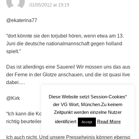
01/05/2012 at 19:19
@ekaterina77
“dort könnte sie den torjubel hören, wenn etwa am 13.
Juni die deutsche nationalmannschaft gegen holland
spielt.”
Das ist allerdings eine Sauerei! Wir müssen uns das aus
der Ferne in der Glotze anschauen, und die ist quasi live
dabei….
Diese Website setzt Session-Cookies“
@Kirk
der VG Wort, München.Zu keinem
Zeitpunkt werden einzelne Nutzer
“Ich kann die Korrektheit der ukrainischen Justiz nicht
identifiziert
Read More
richtig beurteilen”
Accept
Ich auch nicht. Und unsere Presseheinis können ebenso