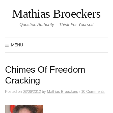
Skip
Mathias Broeckers
to
content
Question Authority – Think For Yourself
Search
for:
MENU
Chimes Of Freedom
Cracking
/
Posted
on
03/06/2012
by
Mathias Broeckers
10 Comments