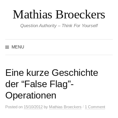
Skip
Mathias Broeckers
to
content
Question Authority – Think For Yourself
Search
for:
MENU
Eine kurze Geschichte
der “False Flag”-
Operationen
/
Posted
on
15/10/2012
by
Mathias Broeckers
1 Comment