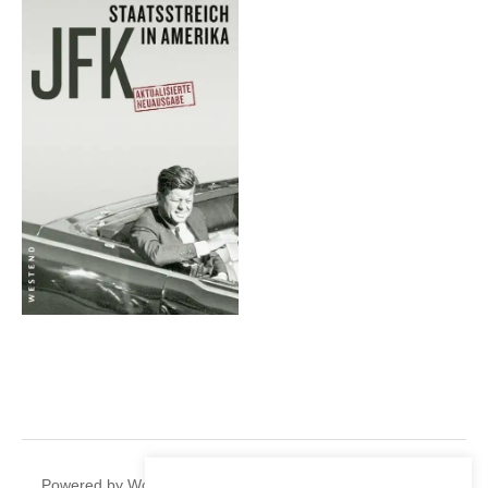
|
Powered by
WordPress
Theme:
Graphy
by Themegraphy