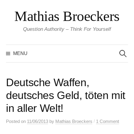
Skip
Mathias Broeckers
to
content
Question Authority – Think For Yourself
Search
for:
MENU
Deutsche Waffen,
deutsches Geld, töten mit
in aller Welt!
/
Posted
on
11/06/2013
by
Mathias Broeckers
1 Comment