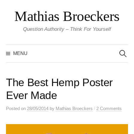
Skip
Mathias Broeckers
to
content
Question Authority – Think For Yourself
Search
for:
MENU
The Best Hemp Poster
Ever Made
/
Posted
on
28/05/2014
by
Mathias Broeckers
2 Comments