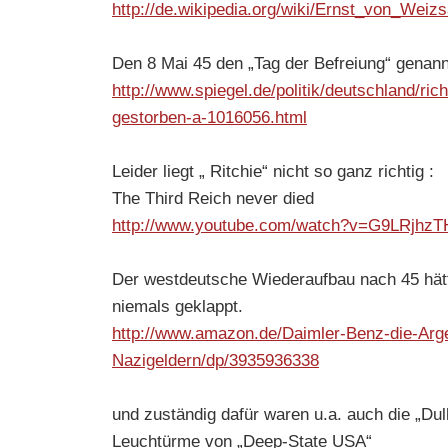
http://de.wikipedia.org/wiki/Ernst_von_Weiz
Den 8 Mai 45 den „Tag der Befreiung“ genan
http://www.spiegel.de/politik/deutschland/ri
gestorben-a-1016056.html
Leider liegt „ Ritchie“ nicht so ganz richtig :
The Third Reich never died
http://www.youtube.com/watch?v=G9LRjhz
Der westdeutsche Wiederaufbau nach 45 hät
niemals geklappt.
http://www.amazon.de/Daimler-Benz-die-Arge
Nazigeldern/dp/3935936338
und zuständig dafür waren u.a. auch die „Dul
Leuchtürme von „Deep-State USA“