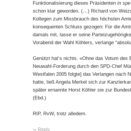
Funktionalisierung dieses Präsidenten
in spe
schon klar geworden. (…) Richard von Weizs
Kollegen zum Missbrauch des höchsten Amtes
konsequenten Schluss gezogen: Für die Amtsd
damals mit, lasse er seine Parteizugehörigk
Vorabend der Wahl Köhlers, verlange “absolut
Genützt hat’s nichts. «Ohne das Votum des 
Neuwahl-Forderung durch den SPD-Chef Münte
Westfalen 2005 folgte] das Verlangen nach N
hatte, ließ Angela Merkel sich zur Kanzlerkan
später ernannte Horst Köhler sie zur Bundes
(Ebd.)
RIP, RvW, trotz alledem.
Reply