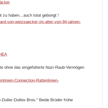
säcker
nt zu haben…auch total gebongt !
chard-von-weizsaecker-im-alter-von-94-jahren-
THEA
te ohne das eingefütterte Nazi-Raub-Vermögen
ntinien-Connection-Rattenlinien-
l-Duller-Dulles-Bros.“ Beide Brüder frühe