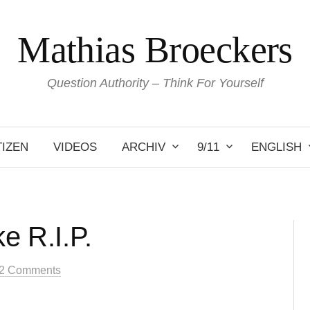
Mathias Broeckers
Question Authority – Think For Yourself
IZEN
VIDEOS
ARCHIV
9/11
ENGLISH
e R.I.P.
2 Comments