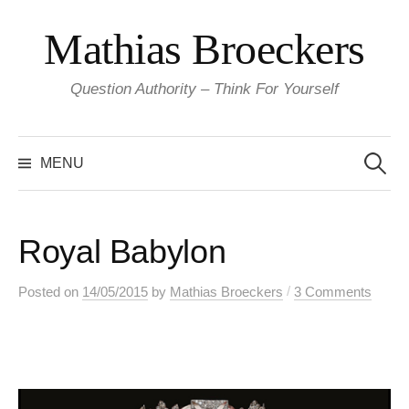
Skip
Mathias Broeckers
to
content
Question Authority – Think For Yourself
Search
for:
MENU
Royal Babylon
/
Posted
on
14/05/2015
by
Mathias Broeckers
3 Comments