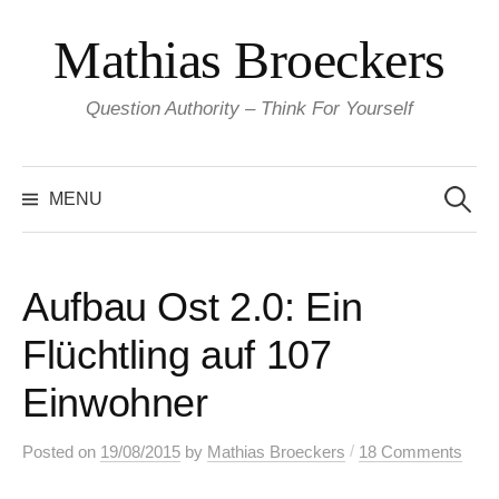
Skip
Mathias Broeckers
to
content
Question Authority – Think For Yourself
Search
for:
MENU
Aufbau Ost 2.0: Ein
Flüchtling auf 107
Einwohner
/
Posted
on
19/08/2015
by
Mathias Broeckers
18 Comments