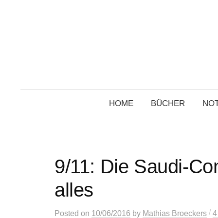
Skip
to
content
HOME
BÜCHER
NOT
9/11: Die Saudi-Con
alles
/
Posted
on
10/06/2016
by
Mathias Broeckers
4