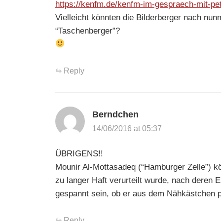
https://kenfm.de/kenfm-im-gespraech-mit-pet
Vielleicht könnten die Bilderberger nach nu
“Taschenberger”?
Reply
Berndchen
14/06/2016 at 05:37
ÜBRIGENS!!
Mounir Al-Mottasadeq (“Hamburger Zelle”) k
zu langer Haft verurteilt wurde, nach deren E
gespannt sein, ob er aus dem Nähkästchen p
Reply