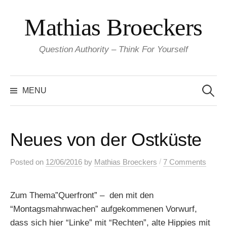
Skip
Mathias Broeckers
to
content
Question Authority – Think For Yourself
Search
for:
MENU
Neues von der Ostküste
/
Posted
on
12/06/2016
by
Mathias Broeckers
7 Comments
Zum Thema”Querfront” – den mit den
“Montagsmahnwachen” aufgekommenen Vorwurf,
dass sich hier “Linke” mit “Rechten”, alte Hippies mit