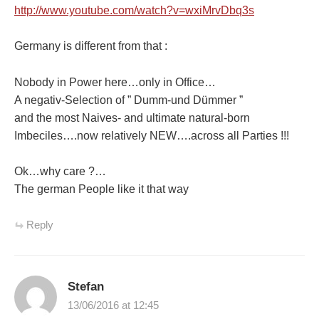
http://www.youtube.com/watch?v=wxiMrvDbq3s
Germany is different from that :
Nobody in Power here…only in Office…
A negativ-Selection of ” Dumm-und Dümmer ”
and the most Naives- and ultimate natural-born
Imbeciles….now relatively NEW….across all Parties !!!
Ok…why care ?…
The german People like it that way
Reply
Stefan
13/06/2016 at 12:45