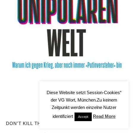
Bestellungen hier
Diese Website setzt Session-Cookies“
der VG Wort, München.Zu keinem
Zeitpunkt werden einzelne Nutzer
identifiziert
Read More
Accept
DON’T KILL THE MESSENGER