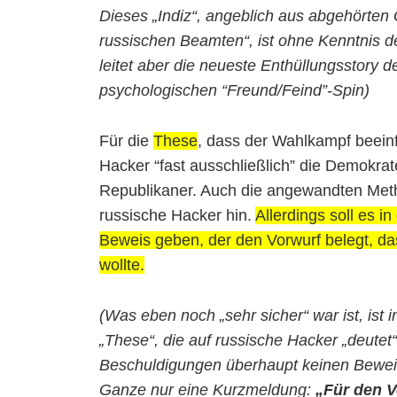
Dieses „Indiz“, angeblich aus abgehörte
russischen Beamten“, ist ohne Kenntnis d
leitet aber die neueste Enthüllungsstory d
psychologischen “Freund/Feind”-Spin)
Für die
These
, dass der Wahlkampf beeinf
Hacker “fast ausschließlich” die Demokrat
Republikaner. Auch die angewandten Me
russische Hacker hin.
Allerdings soll es i
Beweis geben, der den Vorwurf belegt, d
wollte.
(Was eben noch „sehr sicher“ war ist, ist 
„These“, die auf russische Hacker „deutet
Beschuldigungen überhaupt keinen Beweis 
Ganze nur eine Kurzmeldung:
„Für den V