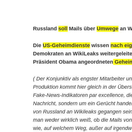
Russland
soll
Mails über
Umwege
an W
Die
US-Geheimdienste
wissen
nach ei
Demokraten an WikiLeaks weitergeleite
Präsident Obama angeordneten
Geheim
( Der Konjunktiv als engster Mitarbeiter 
Produktion kommt hier gleich in der Übersch
Fake-News-Indikatoren par excellence, die
Nachricht, sondern um ein Gerücht handel
von Russland an Wikileaks gegangen sein
man weder wirklich weiß,
ob
die Mails vo
wie
, auf welchem Weg, außer auf irgend