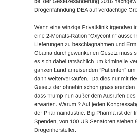
bei der Gesetzesänderung 2016 nachgewie
Drogenfahndung DEA auf verdächtige Gro
Wenn eine winzige Privatklinik irgendwo i
eine 2-Monats-Ration “Oxycontin” ausschri
Lieferungen zu beschlagnahmen und Ermi
Obama durchgewunkenen Gesetz muss sie
es sich dabei tatsächlich um kriminelle 
ganzen Land anreisenden “Patienten” um D
dann weiterverkaufen. Da dies nur mit ri
Gesetz der ohnehin schon grassierenden
dass Trump nun außer dem Ausrufen des N
erwarten. Warum ? Auf jeden Kongressab
der Pharmaindustrie, Big Pharma ist der I
Spenden, von 100 US-Senatoren stehen 97
Drogenhersteller.