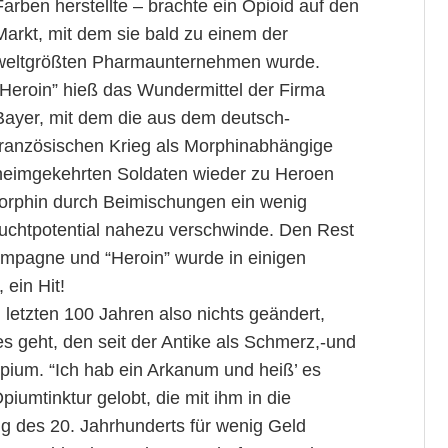
Farben herstellte – brachte ein Opioid auf den
Markt, mit dem sie bald zu einem der
weltgrößten Pharmaunternehmen wurde.
“Heroin” hieß das Wundermittel der Firma
Bayer, mit dem die aus dem deutsch-
französischen Krieg als Morphinabhängige
heimgekehrten Soldaten wieder zu Heroen
orphin durch Beimischungen ein wenig
Suchtpotential nahezu verschwinde. Den Rest
ampagne und “Heroin” wurde in einigen
 ein Hit!
letzten 100 Jahren also nichts geändert,
 geht, den seit der Antike als Schmerz,-und
pium. “Ich hab ein Arkanum und heiß’ es
iumtinktur gelobt, die mit ihm in die
g des 20. Jahrhunderts für wenig Geld