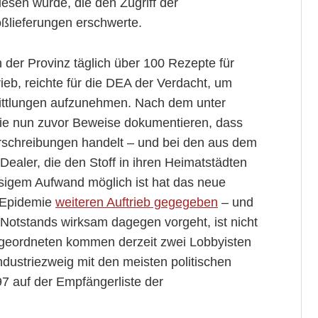
sen wurde, die den Zugriff der
ßlieferungen erschwerte.
n der Provinz täglich über 100 Rezepte für
eb, reichte für die DEA der Verdacht, um
ttlungen aufzunehmen. Nach dem unter
 nun zuvor Beweise dokumentieren, dass
Verschreibungen handelt – und bei den aus dem
ealer, die den Stoff in ihren Heimatstädten
esigem Aufwand möglich ist hat das neue
 Epidemie
weiteren Auftrieb gegegeben
– und
otstands wirksam dagegen vorgeht, ist nicht
geordneten kommen derzeit zwei Lobbyisten
ndustriezweig mit den meisten politischen
 auf der Empfängerliste der