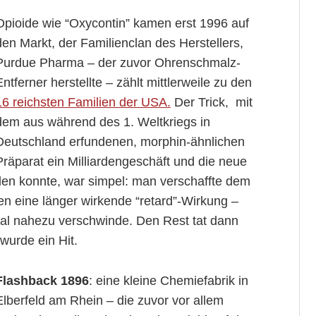
Opioide wie “Oxycontin” kamen erst 1996 auf
den Markt, der Familienclan des Herstellers,
Purdue Pharma – der zuvor Ohrenschmalz-
Entferner herstellte – zählt mittlerweile zu den
16 reichsten Familien der USA.
Der Trick, mit
dem aus während des 1. Weltkriegs in
Deutschland erfundenen, morphin-ähnlichen
Präparat ein Milliardengeschäft und die neue
en konnte, war simpel: man verschaffte dem
en eine länger wirkende “retard”-Wirkung –
ial nahezu verschwinde. Den Rest tat dann
urde ein Hit.
Flashback 1896
: eine kleine Chemiefabrik in
Elberfeld am Rhein – die zuvor vor allem