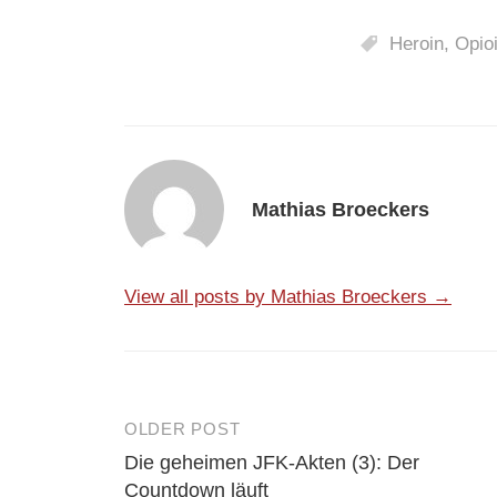
Heroin
,
Opio
Mathias Broeckers
View all posts by Mathias Broeckers →
OLDER POST
Post
Die geheimen JFK-Akten (3): Der
navigation
Countdown läuft